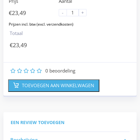
Prijs
Aantal
€
23,49
-
+
Totaal
€
23,49
0
beoordeling
1
2
3
4
5
TOEVOEGEN AAN WINKELWAGEN
EEN REVIEW TOEVOEGEN
Beschrijving