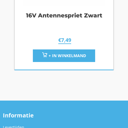
16V Antennespriet Zwart
€
7,49
+ IN WINKELMAND
Informatie
Levertijden