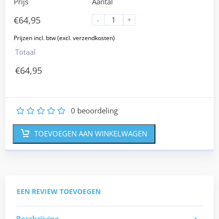
Prijs
Aantal
€
64,95
-
+
Totaal
€
64,95
0
beoordeling
1
2
3
4
5
TOEVOEGEN AAN WINKELWAGEN
EEN REVIEW TOEVOEGEN
Beschrijving