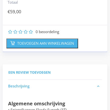
Totaal
€
59,00
0
beoordeling
1
2
3
4
5
TOEVOEGEN AAN WINKELWAGEN
EEN REVIEW TOEVOEGEN
Beschrijving
Algemene omschrijving
• Spiegelkappen Skoda Superb (3T)