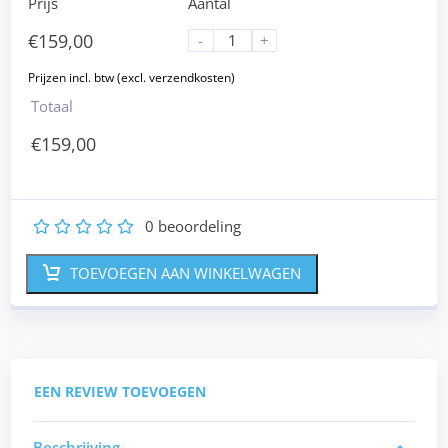
Prijs
Aantal
€
159,00
-
+
Totaal
€
159,00
0
beoordeling
1
2
3
4
5
TOEVOEGEN AAN WINKELWAGEN
EEN REVIEW TOEVOEGEN
Beschrijving