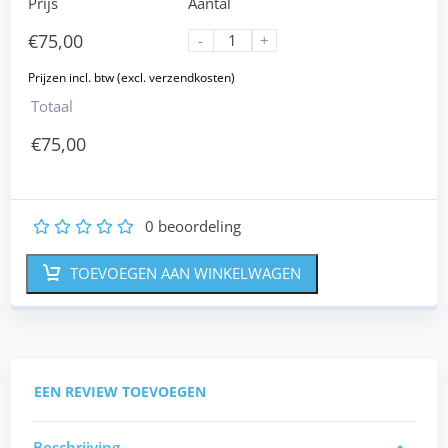
Prijs
Aantal
€
75,00
-
+
Totaal
€
75,00
0
beoordeling
1
2
3
4
5
TOEVOEGEN AAN WINKELWAGEN
EEN REVIEW TOEVOEGEN
Beschrijving