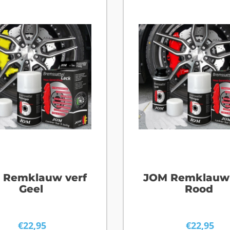
 Remklauw verf
JOM Remklauw 
Geel
Rood
€
22,95
€
22,95