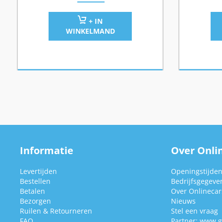
+ IN
WINKELMAND
Informatie
Over Onlin
Levertijden
Openingstijde
Bestellen
Bedrijfsgegeve
Betalen
Over Onlinecars
Bezorgen
Nieuws
Ruilen & Retourneren
Stel een vraag
FAQ
Partner:
www.g