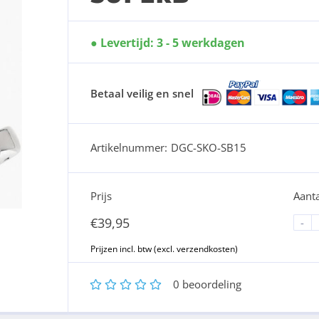
Levertijd: 3 - 5 werkdagen
Betaal veilig en snel
Artikelnummer:
DGC-SKO-SB15
Prijs
Aanta
€
39,95
-
1
2
3
4
5
0
beoordeling