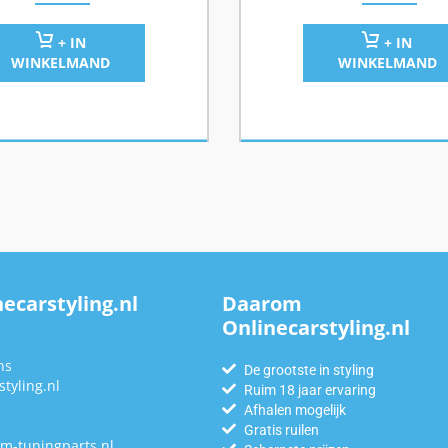
+ IN
+ IN
WINKELMAND
WINKELMAND
ecarstyling.nl
Daarom
Onlinecarstyling.nl
n
ns
De grootste in styling
tyling.nl
Ruim 18 jaar ervaring
Afhalen mogelijk
Gratis ruilen
m-tuningparts.nl