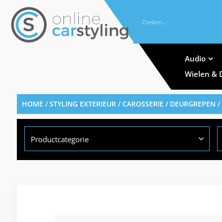
Audio
Wielen & 
HOME
/
STYLING EXTERIEUR
/
CAROSSERIE
/
DEURGREPEN
/
Productcategorie