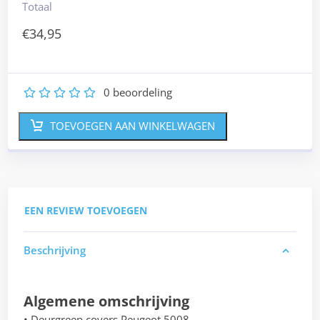
Totaal
€
34,95
0
beoordeling
1
2
3
4
5
TOEVOEGEN AAN WINKELWAGEN
EEN REVIEW TOEVOEGEN
Beschrijving
Algemene omschrijving
• Deurgreep covers Peugeot 5008