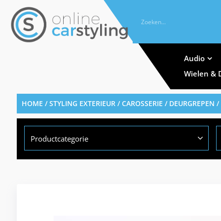
Audio
Wielen & 
HOME
/
STYLING EXTERIEUR
/
CAROSSERIE
/
DEURGREPEN
/
Productcategorie