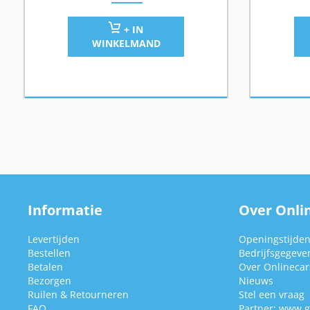
+ IN
WINKELMAND
Informatie
Over Onlin
Levertijden
Openingstijde
Bestellen
Bedrijfsgegeve
Betalen
Over Onlinecars
Bezorgen
Nieuws
Ruilen & Retourneren
Stel een vraag
FAQ
Partner:
www.g