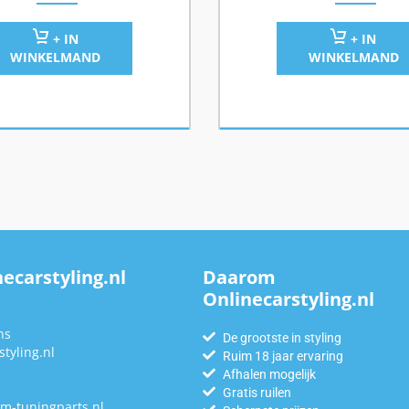
+ IN
+ IN
WINKELMAND
WINKELMAND
ecarstyling.nl
Daarom
Onlinecarstyling.nl
n
ns
De grootste in styling
tyling.nl
Ruim 18 jaar ervaring
Afhalen mogelijk
Gratis ruilen
m-tuningparts.nl