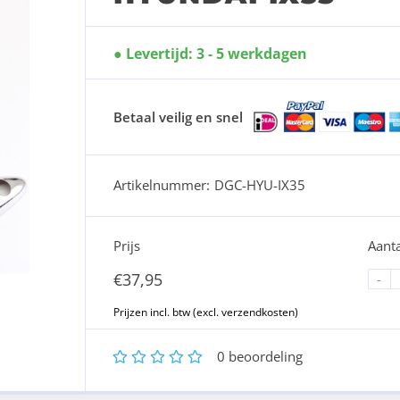
Levertijd: 3 - 5 werkdagen
Betaal veilig en snel
Artikelnummer:
DGC-HYU-IX35
Prijs
Aanta
€
37,95
-
1
2
3
4
5
0
beoordeling