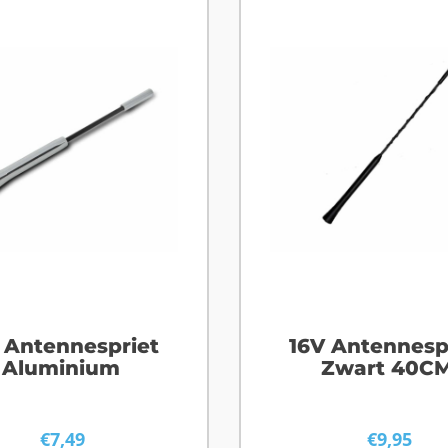
 Antennespriet
16V Antennesp
Aluminium
Zwart 40C
€
7,49
€
9,95