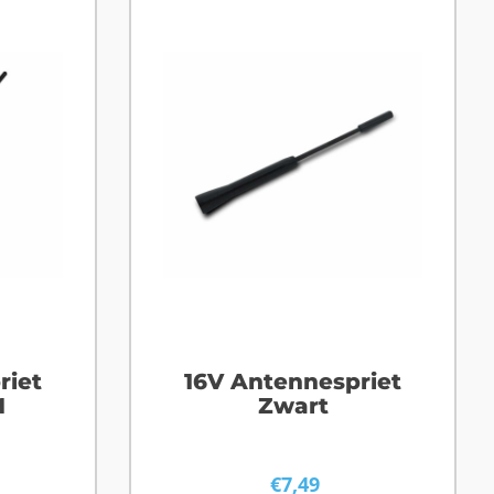
riet
16V Antennespriet
M
Zwart
€
7,49