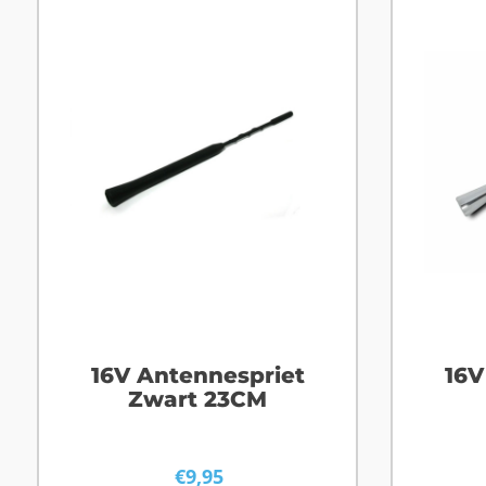
16V Antennespriet
16V
Zwart 23CM
€
9,95