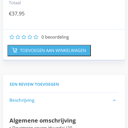
Totaal
€
37,95
0
beoordeling
1
2
3
4
5
TOEVOEGEN AAN WINKELWAGEN
EEN REVIEW TOEVOEGEN
Beschrijving
Algemene omschrijving
• Deurgreep covers Hyundai I20