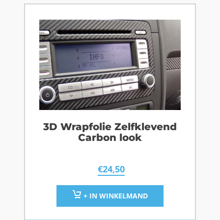
3D Wrapfolie Zelfklevend
Carbon look
€
24,50
+ IN WINKELMAND