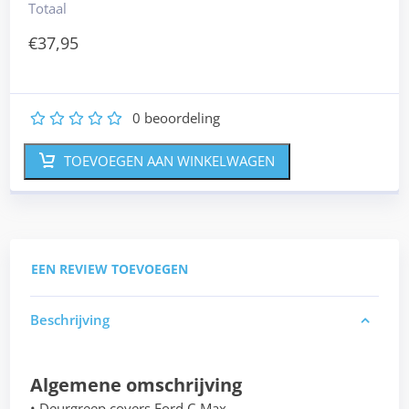
Totaal
€
37,95
0
beoordeling
1
2
3
4
5
TOEVOEGEN AAN WINKELWAGEN
EEN REVIEW TOEVOEGEN
Beschrijving
Algemene omschrijving
• Deurgreep covers Ford C-Max