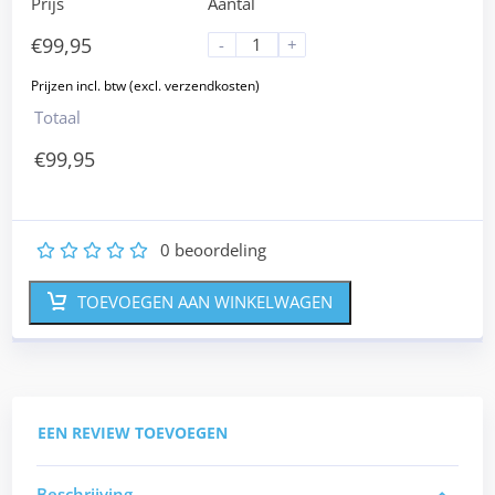
Prijs
Aantal
€
99,95
-
+
Totaal
€
99,95
0
beoordeling
1
2
3
4
5
TOEVOEGEN AAN WINKELWAGEN
EEN REVIEW TOEVOEGEN
Beschrijving