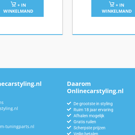
+ IN
+ IN
WINKELMAND
WINKELMAND
ecarstyling.nl
Daarom
Onlinecarstyling.nl
n
ns
De grootste in styling
tyling.nl
Ruim 18 jaar ervaring
Afhalen mogelijk
Gratis ruilen
m-tuningparts.nl
Scherpste prijzen
Veilig betalen