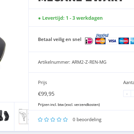
Levertijd: 1 - 3 werkdagen
Betaal veilig en snel
Artikelnummer:
ARM2-Z-REN-MG
Prijs
Aanta
€
99,95
-
1
2
3
4
5
0
beoordeling