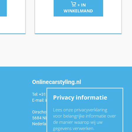
+ IN
WINKELMAND
Onlinecarstyling.nl
Tel: +31 (0)6 54 98 49 99
Privacy informatie
E-mail:
info@onlinecarstyling.nl
Lees onze privacyverklaring
Oirschotseweg 92a
voor belangrijke informatie over
5684 NL Best
de manier waarop wij uw
Nederland
gegevens verwerken.