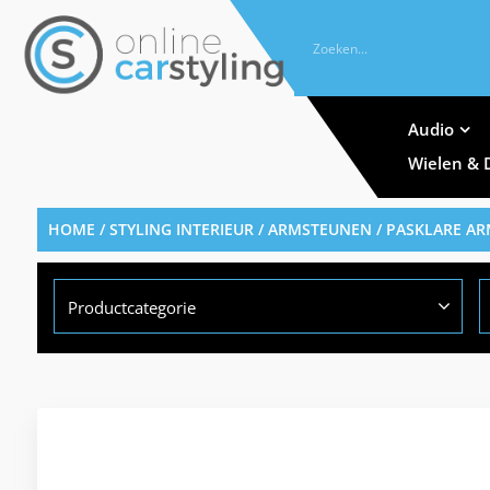
Audio
Wielen & 
HOME
/
STYLING INTERIEUR
/
ARMSTEUNEN
/
PASKLARE A
Productcategorie