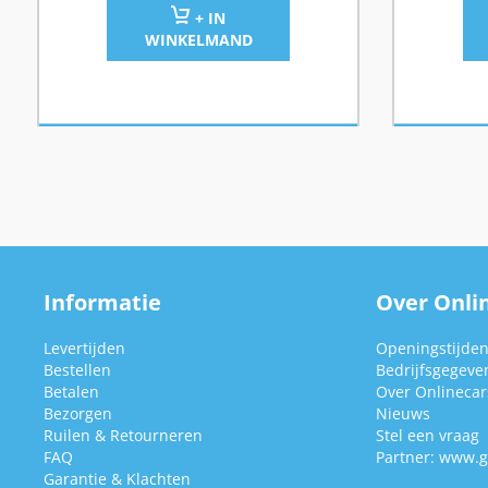
+ IN
WINKELMAND
Informatie
Over Onlin
Levertijden
Openingstijde
Bestellen
Bedrijfsgegeve
Betalen
Over Onlinecars
Bezorgen
Nieuws
Ruilen & Retourneren
Stel een vraag
FAQ
Partner:
www.g
Garantie & Klachten