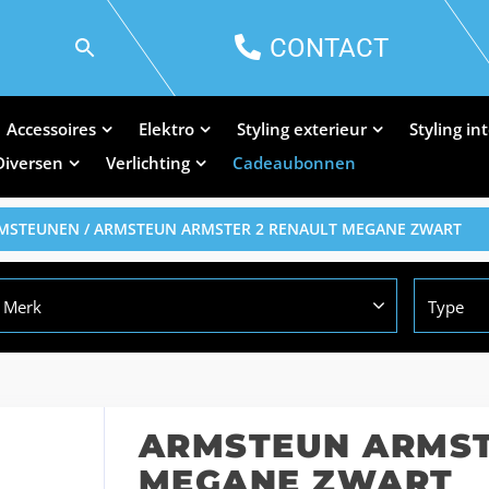
CONTACT
Accessoires
Elektro
Styling exterieur
Styling in
Diversen
Verlichting
Cadeaubonnen
RMSTEUNEN
/ ARMSTEUN ARMSTER 2 RENAULT MEGANE ZWART
Merk
Type
ARMSTEUN ARMST
MEGANE ZWART