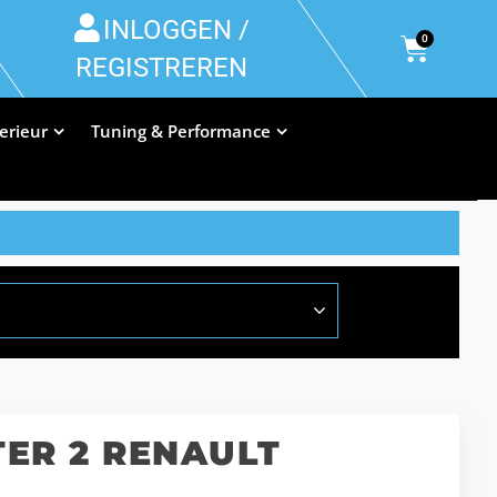
INLOGGEN /
0
REGISTREREN
terieur
Tuning & Performance
ER 2 RENAULT