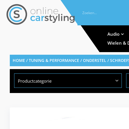
Audio
Wielen & 
HOME
/
TUNING & PERFORMANCE
/
ONDERSTEL
/
SCHROEF
Productcategorie