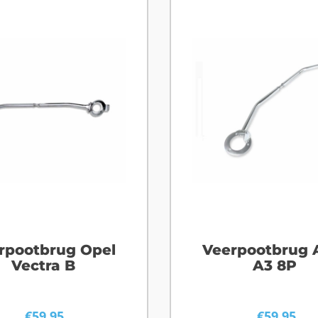
rpootbrug Opel
Veerpootbrug 
Vectra B
A3 8P
€
59,95
€
59,95