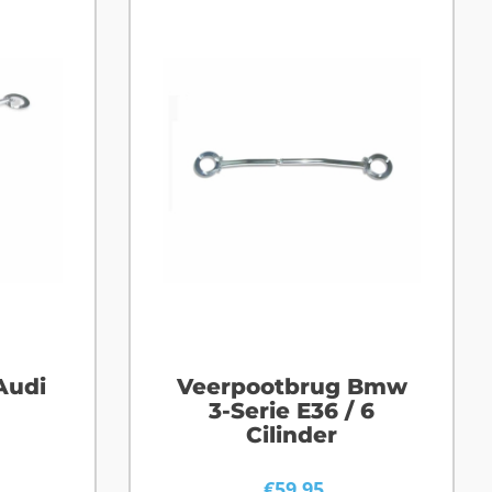
Audi
Veerpootbrug Bmw
3-Serie E36 / 6
Cilinder
€
59,95