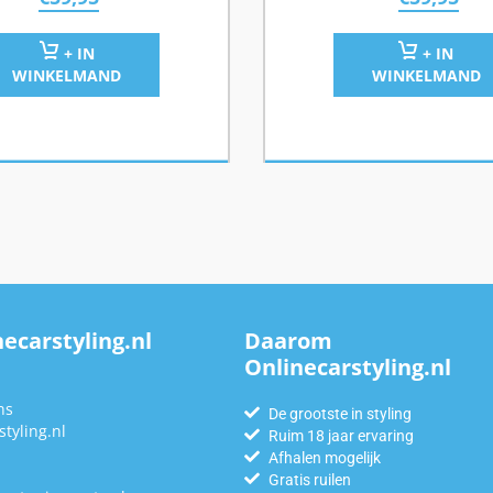
+ IN
+ IN
WINKELMAND
WINKELMAND
ecarstyling.nl
Daarom
Onlinecarstyling.nl
n
ns
De grootste in styling
tyling.nl
Ruim 18 jaar ervaring
Afhalen mogelijk
Gratis ruilen