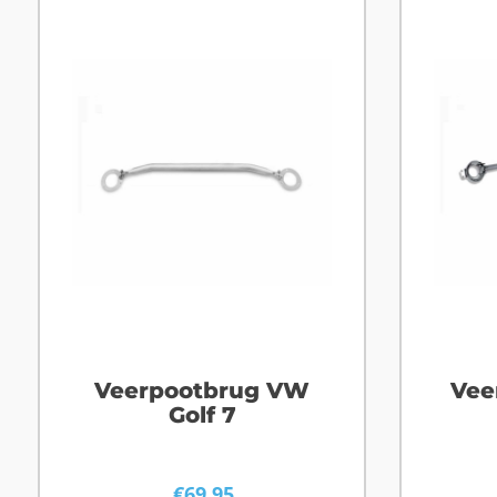
Veerpootbrug VW
Vee
Golf 7
€
69,95