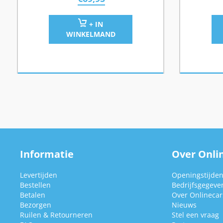
+ IN
WINKELMAND
Informatie
Over Onlin
Levertijden
Openingstijde
Bestellen
Bedrijfsgegeve
Betalen
Over Onlinecars
Bezorgen
Nieuws
Ruilen & Retourneren
Stel een vraag