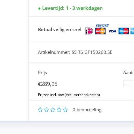
Levertijd: 1 - 3 werkdagen
Betaal veilig en snel
Artikelnummer:
SS-TS-GF150260.SE
Prijs
Aanta
€
289,95
-
1
2
3
4
5
0
beoordeling