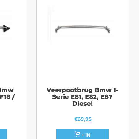
 Bmw
Veerpootbrug Bmw 1-
 F18 /
Serie E81, E82, E87
Diesel
€
69,95
+ IN