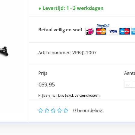
Levertijd: 1 - 3 werkdagen
Betaal veilig en snel
Artikelnummer:
VPB.J21007
Prijs
Aanta
€
69,95
-
1
2
3
4
5
0
beoordeling