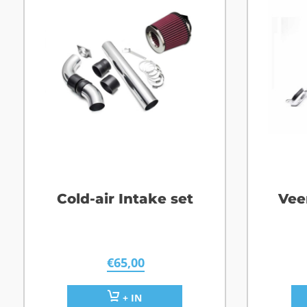
Cold-air Intake set
Vee
€
65,00
+ IN