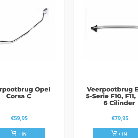
rpootbrug Opel
Veerpootbrug
Corsa C
5-Serie F10, F11,
6 Cilinder
€
59,95
€
79,95
+ IN
+ IN