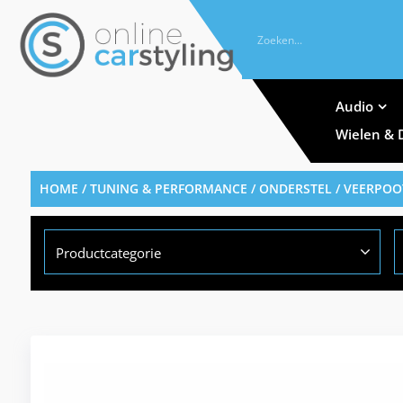
Audio
Wielen & 
HOME
/
TUNING & PERFORMANCE
/
ONDERSTEL
/
VEERPOO
Productcategorie