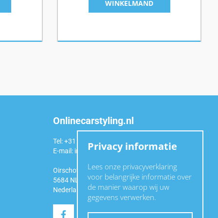
WINKELMAND
Onlinecarstyling.nl
Tel: +31 (0)6 54 98 49 99
Privacy informatie
E-mail:
info@onlinecarstyling.nl
Lees onze privacyverklaring
Oirschotseweg 92a
voor belangrijke informatie over
5684 NL Best
de manier waarop wij uw
Nederland
gegevens verwerken.