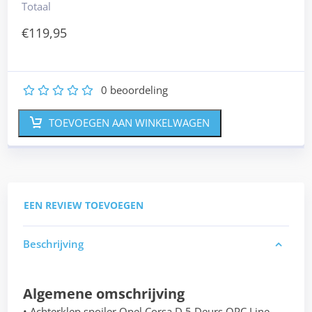
Totaal
€
119,95
0
beoordeling
1
2
3
4
5
TOEVOEGEN AAN WINKELWAGEN
EEN REVIEW TOEVOEGEN
Beschrijving
Algemene omschrijving
• Achterklep spoiler Opel Corsa D 5 Deurs OPC Line