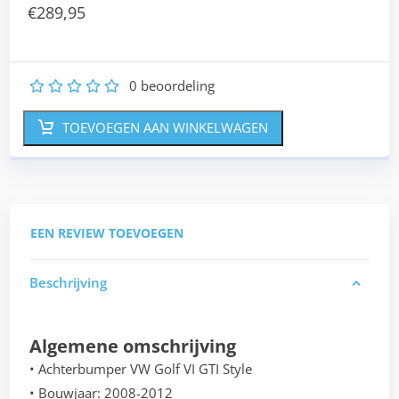
€
289,95
0
beoordeling
1
2
3
4
5
TOEVOEGEN AAN WINKELWAGEN
EEN REVIEW TOEVOEGEN
Beschrijving
Algemene omschrijving
• Achterbumper VW Golf VI GTI Style
• Bouwjaar: 2008-2012