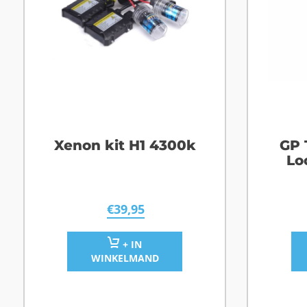
Xenon kit H1 4300k
GP 
Lo
€
39,95
+ IN
WINKELMAND