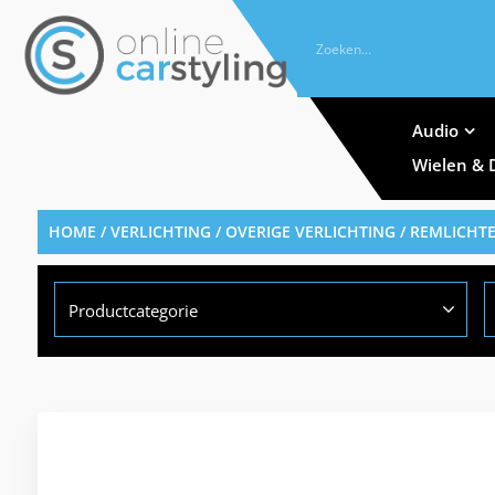
Audio
Wielen & 
HOME
/
VERLICHTING
/
OVERIGE VERLICHTING
/
REMLICHT
Productcategorie