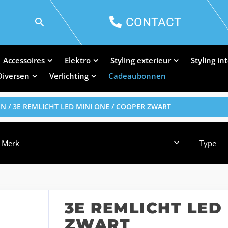
CONTACT
Accessoires
Elektro
Styling exterieur
Styling in
Diversen
Verlichting
Cadeaubonnen
EN
/ 3E REMLICHT LED MINI ONE / COOPER ZWART
Merk
Type
3E REMLICHT LED
ZWART