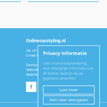
Onlinecarstyling.nl
Tel: +31 (0)6 54 98 49 99
Privacy informatie
E-mail:
info@onlinecarstyling.nl
Lees onze privacyverklaring
Oirschotseweg 92a
voor belangrijke informatie over
5684 NL Best
de manier waarop wij uw
Nederland
gegevens verwerken.
Lees meer
Niet meer weergeven