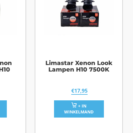
enon
Limastar Xenon Look
H10
Lampen H10 7500K
€
17,95
+ IN
WINKELMAND