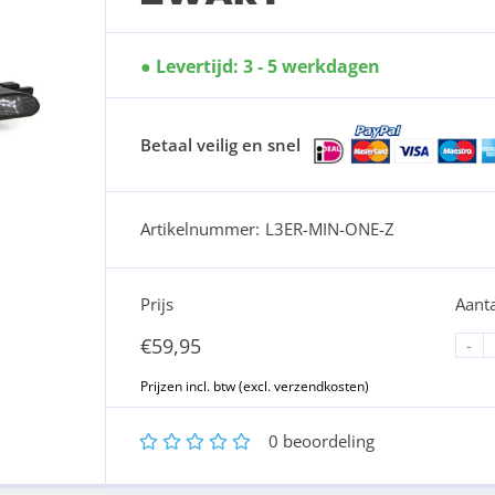
Levertijd: 3 - 5 werkdagen
Betaal veilig en snel
Artikelnummer:
L3ER-MIN-ONE-Z
Prijs
Aanta
€
59,95
-
1
2
3
4
5
0
beoordeling