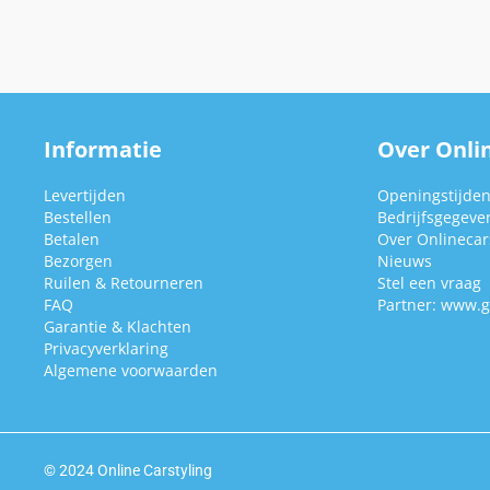
Informatie
Over Onlin
Levertijden
Openingstijde
Bestellen
Bedrijfsgegeve
Betalen
Over Onlinecars
Bezorgen
Nieuws
Ruilen & Retourneren
Stel een vraag
FAQ
Partner:
www.g
Garantie & Klachten
Privacyverklaring
Algemene voorwaarden
© 2024 Online Carstyling