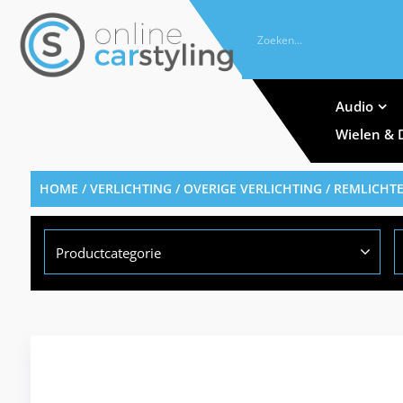
Audio
Wielen & 
HOME
/
VERLICHTING
/
OVERIGE VERLICHTING
/
REMLICHT
Productcategorie