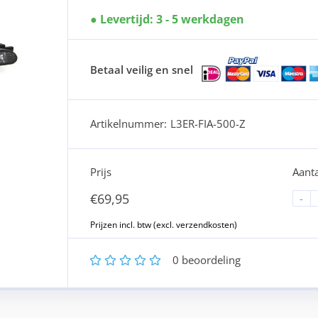
Levertijd: 3 - 5 werkdagen
Betaal veilig en snel
Artikelnummer:
L3ER-FIA-500-Z
Prijs
Aanta
€
69,95
-
1
2
3
4
5
0
beoordeling