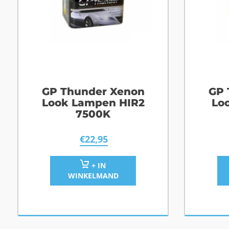
GP Thunder Xenon
GP 
Look Lampen HIR2
Lo
7500K
€
22,95
+ IN
WINKELMAND