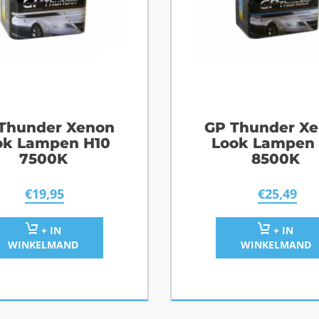
Thunder Xenon
GP Thunder X
ok Lampen H10
Look Lampen
7500K
8500K
€
19,95
€
25,49
+ IN
+ IN
WINKELMAND
WINKELMAND