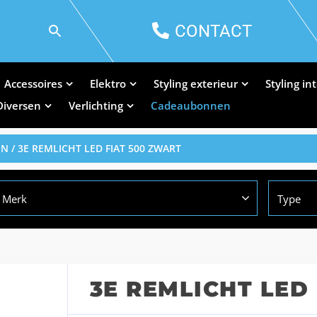
CONTACT
Accessoires
Elektro
Styling exterieur
Styling in
Diversen
Verlichting
Cadeaubonnen
EN
/ 3E REMLICHT LED FIAT 500 ZWART
Merk
Type
3E REMLICHT LED