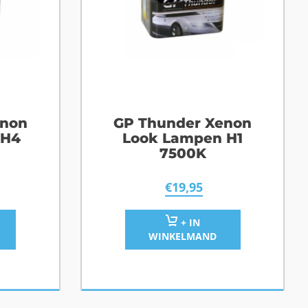
enon
GP Thunder Xenon
 H4
Look Lampen H1
7500K
€
19,95
+ IN
WINKELMAND