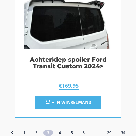
Achterklep spoiler Ford
Transit Custom 2024>
€
169,95
+ IN WINKELMAND
1
2
3
4
5
6
…
29
30