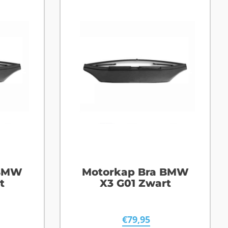
 BMW
Motorkap Bra BMW
t
X3 G01 Zwart
€
79,95