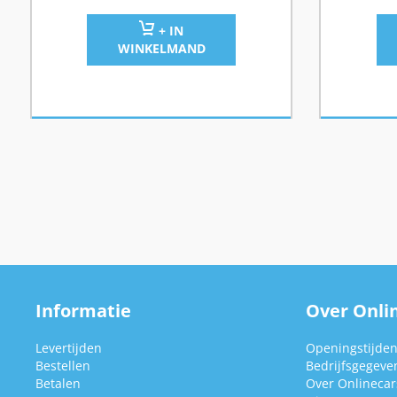
+ IN
WINKELMAND
Informatie
Over Onlin
Levertijden
Openingstijde
Bestellen
Bedrijfsgegeve
Betalen
Over Onlinecars