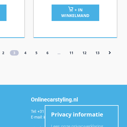
+ IN
WINKELMAND
2
3
4
5
6
…
11
12
13
Onlinecarstyling.nl
Tel: +31 (0)6 54 98 49 99
Privacy informatie
E-mail:
info@onlinecarstyling.nl
Lees onze privacyverklaring