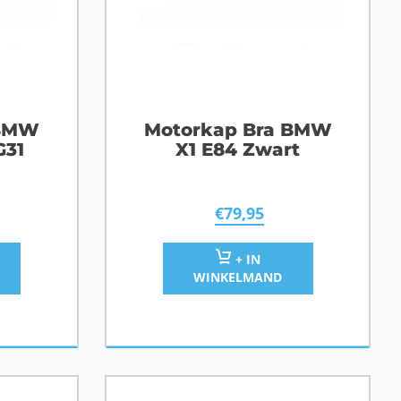
 BMW
Motorkap Bra BMW
G31
X1 E84 Zwart
€
79,95
+ IN
WINKELMAND