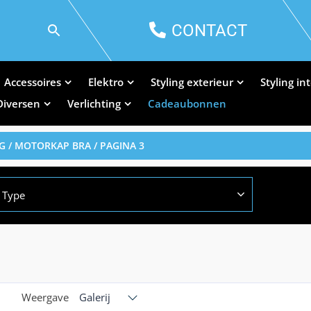
CONTACT
Accessoires
Elektro
Styling exterieur
Styling in
Diversen
Verlichting
Cadeaubonnen
G
/
MOTORKAP BRA
/ PAGINA 3
Type
Weergave
Galerij