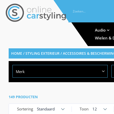
Audio
Wielen & 
HOME
/
STYLING EXTERIEUR
/
ACCESSOIRES & BESCHERMIN
Merk
149 PRODUCTEN
Sortering
Standaard
Toon
12