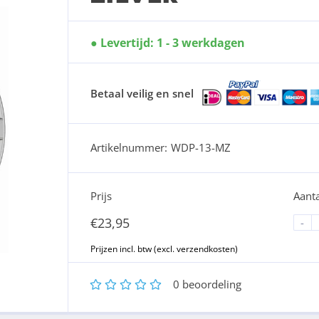
Levertijd: 1 - 3 werkdagen
Betaal veilig en snel
Artikelnummer:
WDP-13-MZ
Prijs
Aanta
€
23,95
-
1
2
3
4
5
0
beoordeling