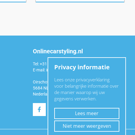
Onlinecarstyling.nl
Tel: +31 (0)6 54 98 49 99
Privacy informatie
E-mail:
info@onlinecarstyling.nl
Lees onze privacyverklaring
Oirschotseweg 92a
voor belangrijke informatie over
5684 NL Best
de manier waarop wij uw
Nederland
gegevens verwerken.
Lees meer
Niet meer weergeven