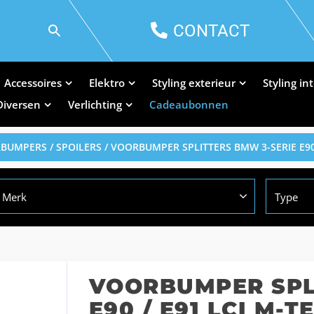
CONTACT
Accessoires
Elektro
Styling exterieur
Styling in
Diversen
Verlichting
Cadeaubonnen
BUMPERS / SPOILERS
/ VOORBUMPER SPLITTERS BMW 3-SERIE E90
Merk
Type
VOORBUMPER SPL
E90 / E91 LCI M-