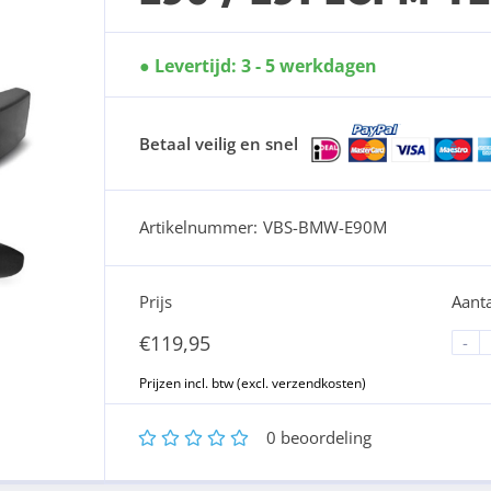
Levertijd: 3 - 5 werkdagen
Betaal veilig en snel
Artikelnummer:
VBS-BMW-E90M
Prijs
Aanta
€
119,95
-
1
2
3
4
5
0
beoordeling