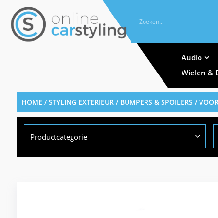
Audio
Wielen & 
HOME
/
STYLING EXTERIEUR
/
BUMPERS & SPOILERS
/
VOOR
Productcategorie