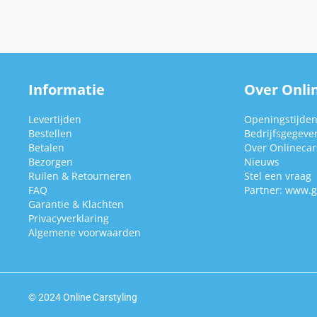
Informatie
Over Onlin
Levertijden
Openingstijde
Bestellen
Bedrijfsgegeve
Betalen
Over Onlinecars
Bezorgen
Nieuws
Ruilen & Retourneren
Stel een vraag
FAQ
Partner:
www.g
Garantie & Klachten
Privacyverklaring
Algemene voorwaarden
© 2024 Online Carstyling