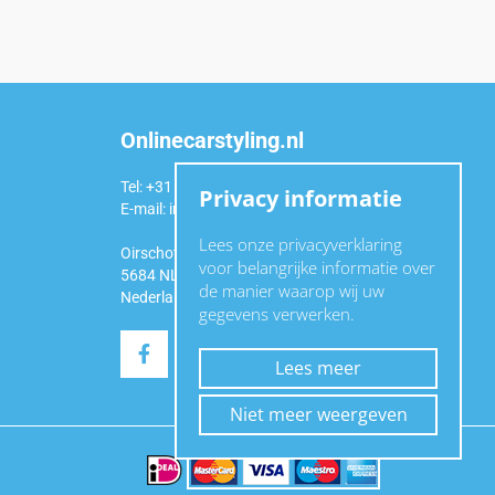
Onlinecarstyling.nl
Tel: +31 (0)6 54 98 49 99
Privacy informatie
E-mail:
info@onlinecarstyling.nl
Lees onze privacyverklaring
Oirschotseweg 92a
voor belangrijke informatie over
5684 NL Best
de manier waarop wij uw
Nederland
gegevens verwerken.
Lees meer
Niet meer weergeven