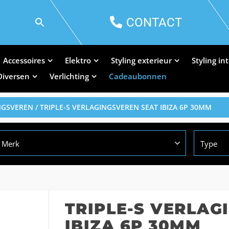
CONTACT
Accessoires
Elektro
Styling exterieur
Styling in
Diversen
Verlichting
Cadeaubonnen
NGSVEREN
/ TRIPLE-S VERLAGINGSVEREN SEAT IBIZA 6P 30MM
Merk
Type
TRIPLE-S VERLAG
IBIZA 6P 30MM