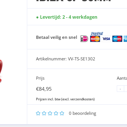
Levertijd: 2 - 4 werkdagen
Betaal veilig en snel
Artikelnummer:
VV-TS-SE1302
Prijs
Aanta
€
84,95
-
1
2
3
4
5
0
beoordeling