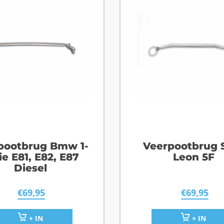
pootbrug Bmw 1-
Veerpootbrug 
ie E81, E82, E87
Leon 5F
Diesel
€
69,95
€
69,95
+ IN
+ IN