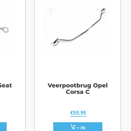
Seat
Veerpootbrug Opel
Corsa C
€
59,95
+ IN