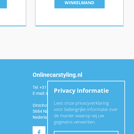
WINKELMAND
Onlinecarstyling.nl
Tel: +31 (0)6 54 98 49 99
Privacy informatie
E-mail:
info@onlinecarstyling.nl
Lees onze privacyverklaring
Oirschotseweg 92a
voor belangrijke informatie over
5684 NL Best
de manier waarop wij uw
Nederland
gegevens verwerken.