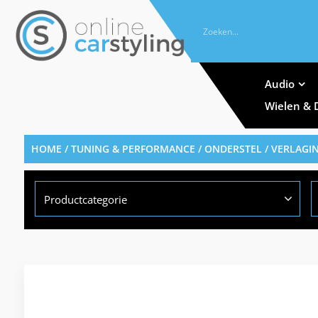
Audio
Wielen & 
HOME
/
TUNING & PERFORMANCE
/
ONDERSTEL
/
VERLAGI
Productcategorie