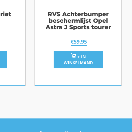
riet
RVS Achterbumper
beschermlijst Opel
Astra J Sports tourer
€
59,95
+ IN
WINKELMAND