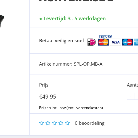
Levertijd: 3 - 5 werkdagen
Betaal veilig en snel
Artikelnummer:
SPL-OP.MB-A
Prijs
Aanta
€
49,95
-
1
2
3
4
5
0
beoordeling