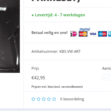
Levertijd: 4 - 7 werkdagen
Betaal veilig en snel
Artikelnummer:
KBS.VW-ART
Prijs
Aanta
€
42,95
-
1
2
3
4
5
0
beoordeling