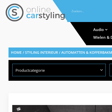
Audio
Wielen & 
HOME
/
STYLING INTERIEUR
/
AUTOMATTEN & KOFFERBAK
Productcategorie