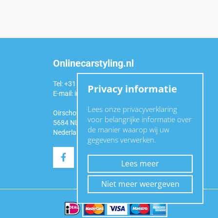
Onlinecarstyling.nl
Tel: +31 (0)6 54 98 49 99
Privacy informatie
E-mail:
info@onlinecarstyling.nl
Lees onze privacyverklaring
Oirschotseweg 92a
voor belangrijke informatie over
5684 NL Best
de manier waarop wij uw
Nederland
gegevens verwerken.
Lees meer
Niet meer weergeven