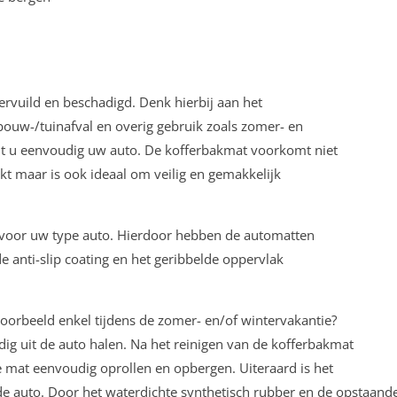
vervuild en beschadigd. Denk hierbij aan het
ouw-/tuinafval en overig gebruik zoals zomer- en
t u eenvoudig uw auto. De kofferbakmat voorkomt niet
kt maar is ook ideaal om veilig en gemakkelijk
k voor uw type auto. Hierdoor hebben de automatten
e anti-slip coating en het geribbelde oppervlak
voorbeeld enkel tijdens de zomer- en/of wintervakantie?
g uit de auto halen. Na het reinigen van de kofferbakmat
de mat eenvoudig oprollen en opbergen. Uiteraard is het
e auto. Door het waterdichte synthetisch rubber en de opstaand