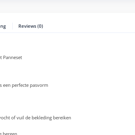
ing
Reviews (0)
t Panneset
s een perfecte pasvorm
cht of vuil de bekleding bereiken
e bergen