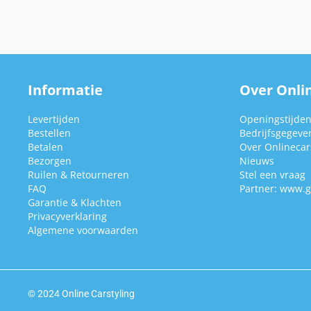
Informatie
Over Onlin
Levertijden
Openingstijde
Bestellen
Bedrijfsgegeve
Betalen
Over Onlinecars
Bezorgen
Nieuws
Ruilen & Retourneren
Stel een vraag
FAQ
Partner:
www.g
Garantie & Klachten
Privacyverklaring
Algemene voorwaarden
© 2024 Online Carstyling