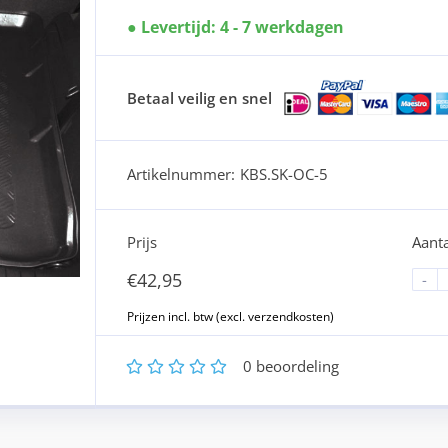
Levertijd: 4 - 7 werkdagen
Betaal veilig en snel
Artikelnummer:
KBS.SK-OC-5
Prijs
Aanta
€
42,95
-
1
2
3
4
5
0
beoordeling