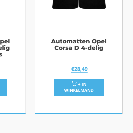
pel
Automatten Opel
elig
Corsa D 4-delig
s
€
28,49
+ IN
WINKELMAND