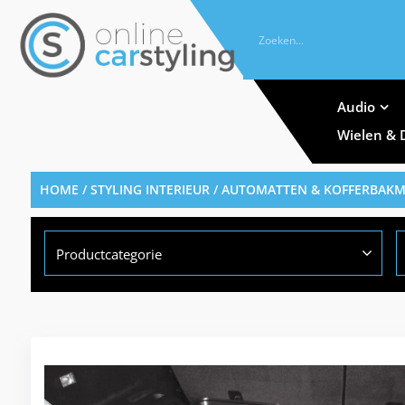
Audio
Wielen & 
HOME
/
STYLING INTERIEUR
/
AUTOMATTEN & KOFFERBAK
Productcategorie