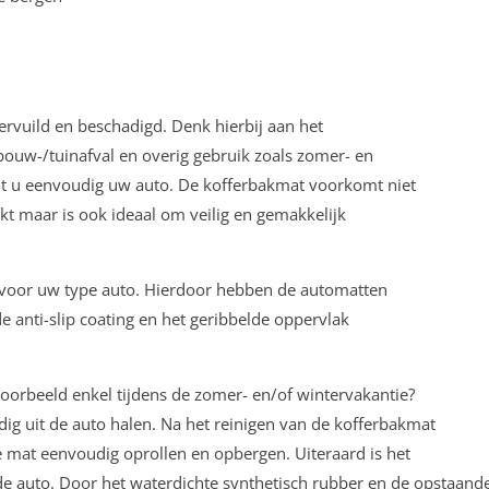
vervuild en beschadigd. Denk hierbij aan het
ouw-/tuinafval en overig gebruik zoals zomer- en
t u eenvoudig uw auto. De kofferbakmat voorkomt niet
kt maar is ook ideaal om veilig en gemakkelijk
k voor uw type auto. Hierdoor hebben de automatten
e anti-slip coating en het geribbelde oppervlak
voorbeeld enkel tijdens de zomer- en/of wintervakantie?
g uit de auto halen. Na het reinigen van de kofferbakmat
de mat eenvoudig oprollen en opbergen. Uiteraard is het
e auto. Door het waterdichte synthetisch rubber en de opstaand