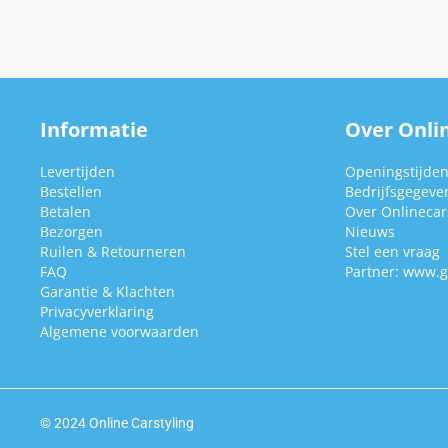
Informatie
Over Onlin
Levertijden
Openingstijde
Bestellen
Bedrijfsgegeve
Betalen
Over Onlinecars
Bezorgen
Nieuws
Ruilen & Retourneren
Stel een vraag
FAQ
Partner:
www.g
Garantie & Klachten
Privacyverklaring
Algemene voorwaarden
© 2024 Online Carstyling