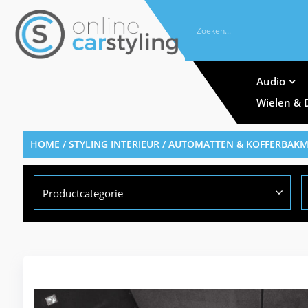
Audio
Wielen & 
HOME
/
STYLING INTERIEUR
/
AUTOMATTEN & KOFFERBAK
Productcategorie