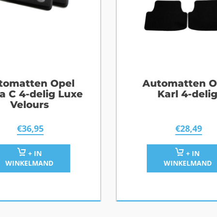
tomatten Opel
Automatten O
a C 4-delig Luxe
Karl 4-deli
Velours
€
36,95
€
28,49
+ IN
+ IN
WINKELMAND
WINKELMAND