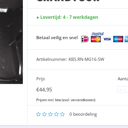
Levertijd: 4 - 7 werkdagen
Betaal veilig en snel
Artikelnummer:
KBS.RN-MG16-SW
Prijs
Aanta
€
44,95
-
1
2
3
4
5
0
beoordeling