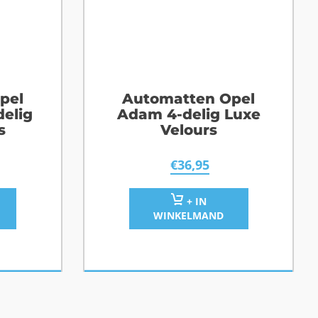
pel
Automatten Opel
delig
Adam 4-delig Luxe
s
Velours
€
36,95
+ IN
WINKELMAND