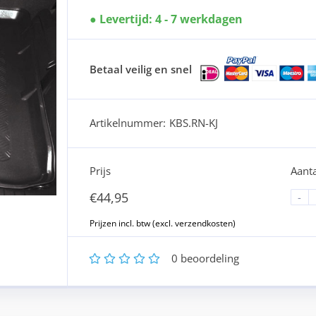
Levertijd: 4 - 7 werkdagen
Betaal veilig en snel
Artikelnummer:
KBS.RN-KJ
Prijs
Aanta
€
44,95
-
1
2
3
4
5
0
beoordeling