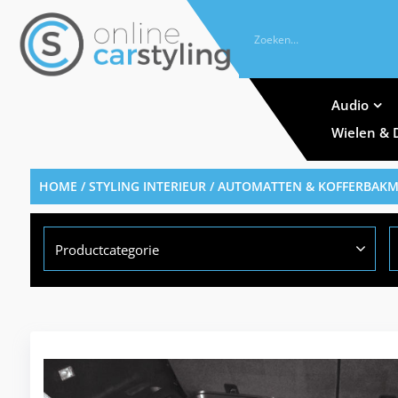
Audio
Wielen & 
HOME
/
STYLING INTERIEUR
/
AUTOMATTEN & KOFFERBAK
Productcategorie