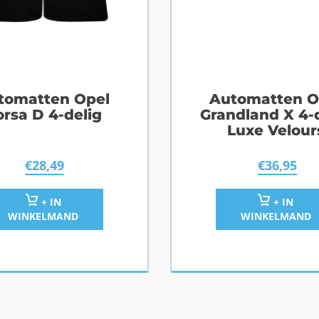
tomatten Opel
Automatten O
orsa D 4-delig
Grandland X 4-
Luxe Velour
€
28,49
€
36,95
+ IN
+ IN
WINKELMAND
WINKELMAND