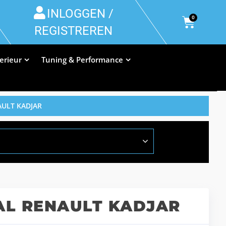
INLOGGEN /
0
REGISTREREN
terieur
Tuning & Performance
ULT KADJAR
L RENAULT KADJAR