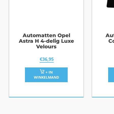
Automatten Opel
Au
Astra H 4-delig Luxe
C
Velours
€
36,95
+ IN
WINKELMAND