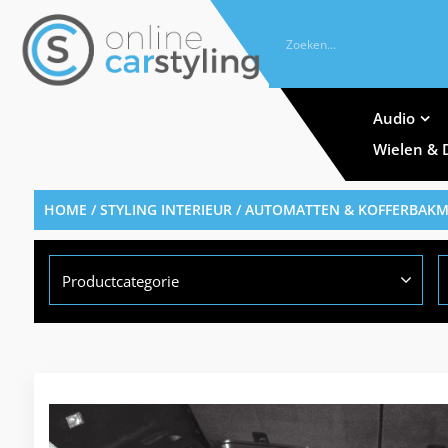
Audio
Wielen & 
HOME
/
STYLING INTERIEUR
/
AUTOMATTEN & KOFFERBAK
Productcategorie