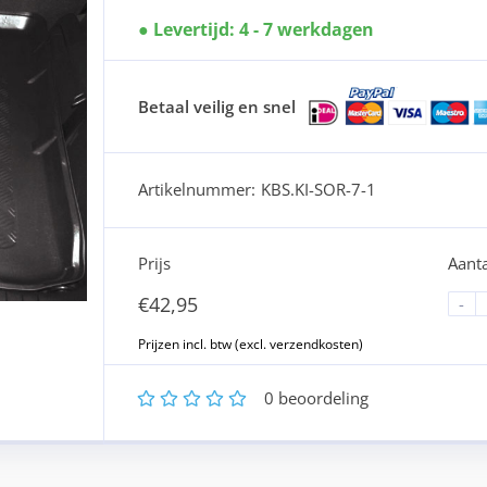
Levertijd: 4 - 7 werkdagen
Betaal veilig en snel
Artikelnummer:
KBS.KI-SOR-7-1
Prijs
Aanta
€
42,95
-
1
2
3
4
5
0
beoordeling