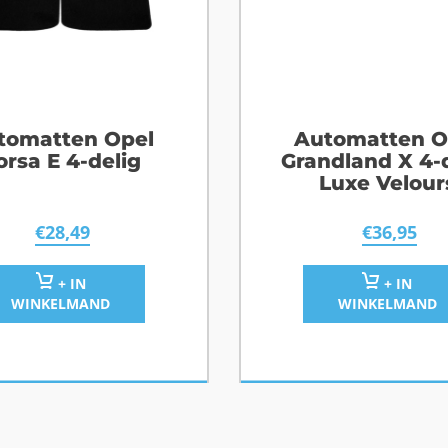
tomatten Opel
Automatten O
orsa E 4-delig
Grandland X 4-
Luxe Velour
€
28,49
€
36,95
+ IN
+ IN
WINKELMAND
WINKELMAND