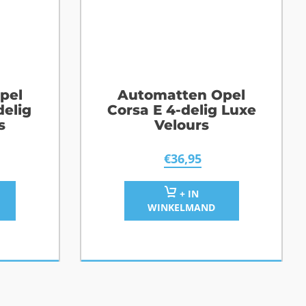
pel
Automatten Opel
delig
Corsa E 4-delig Luxe
s
Velours
€
36,95
+ IN
WINKELMAND