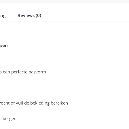
ing
Reviews (0)
tsen
s een perfecte pasvorm
cht of vuil de bekleding bereiken
e bergen