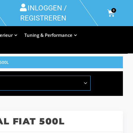
INLOGGEN /
0
REGISTREREN
terieur
Tuning & Performance
500L
L FIAT 500L