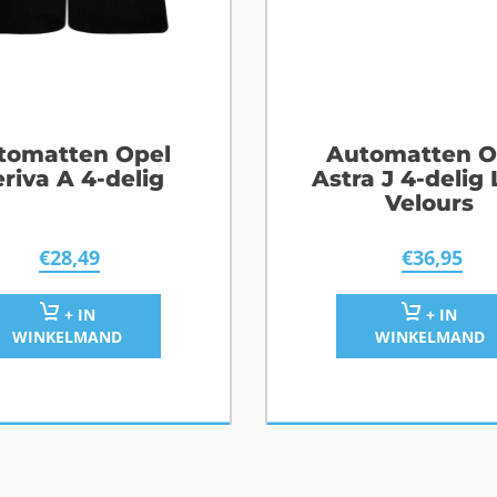
tomatten Opel
Automatten O
riva A 4-delig
Astra J 4-delig
Velours
€
28,49
€
36,95
+ IN
+ IN
WINKELMAND
WINKELMAND