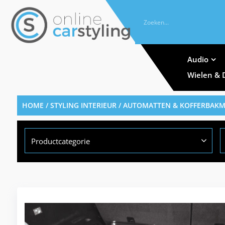
Audio
Wielen & 
HOME
/
STYLING INTERIEUR
/
AUTOMATTEN & KOFFERBAK
Productcategorie