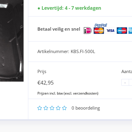
Levertijd: 4 - 7 werkdagen
Betaal veilig en snel
Artikelnummer:
KBS.FI-500L
Prijs
Aanta
€
42,95
-
1
2
3
4
5
0
beoordeling