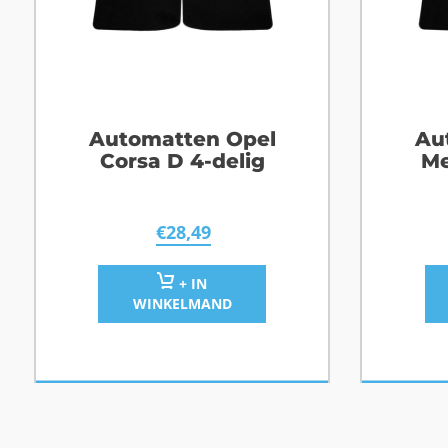
Automatten Opel
Au
Corsa D 4-delig
Me
€
28,49
+ IN
WINKELMAND