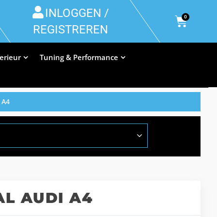
INLOGGEN /
0
REGISTREREN
terieur
Tuning & Performance
 A4
L AUDI A4