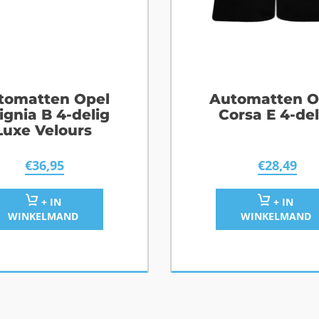
tomatten Opel
Automatten O
ignia B 4-delig
Corsa E 4-del
Luxe Velours
€
36,95
€
28,49
+ IN
+ IN
WINKELMAND
WINKELMAND