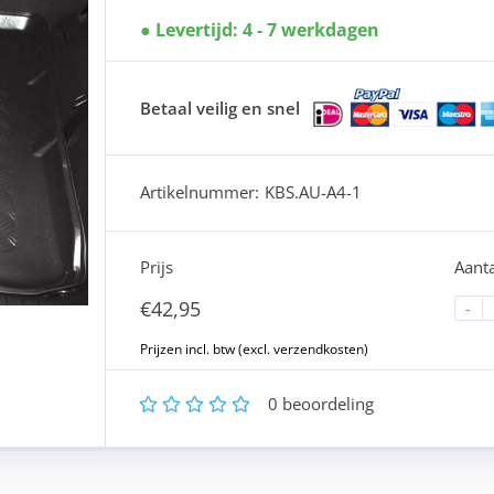
Levertijd: 4 - 7 werkdagen
Betaal veilig en snel
Artikelnummer:
KBS.AU-A4-1
Prijs
Aanta
€
42,95
-
1
2
3
4
5
0
beoordeling