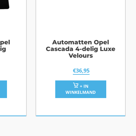
pel
Automatten Opel
ig
Cascada 4-delig Luxe
Velours
€
36,95
+ IN
WINKELMAND