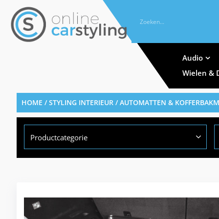
Audio
Wielen & 
HOME
/
STYLING INTERIEUR
/
AUTOMATTEN & KOFFERBAK
Productcategorie