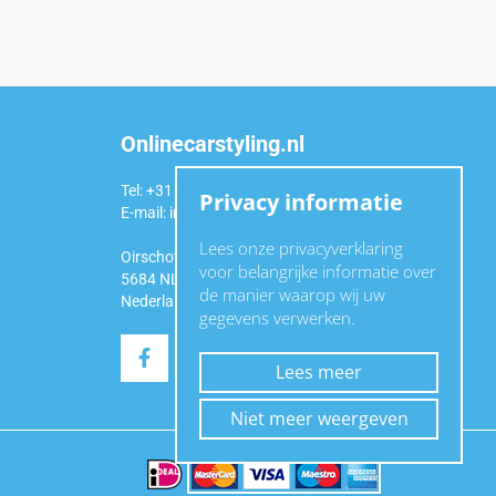
Onlinecarstyling.nl
Tel: +31 (0)6 54 98 49 99
Privacy informatie
E-mail:
info@onlinecarstyling.nl
Lees onze privacyverklaring
Oirschotseweg 92a
voor belangrijke informatie over
5684 NL Best
de manier waarop wij uw
Nederland
gegevens verwerken.
Lees meer
Niet meer weergeven