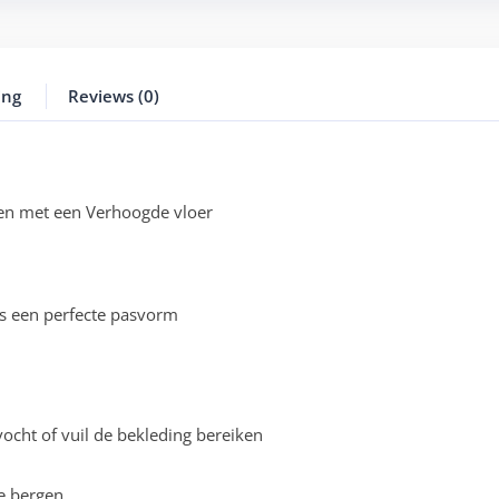
ing
Reviews (0)
len met een Verhoogde vloer
s een perfecte pasvorm
cht of vuil de bekleding bereiken
e bergen