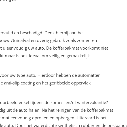
vervuild en beschadigd. Denk hierbij aan het
ouw-/tuinafval en overig gebruik zoals zomer- en
t u eenvoudig uw auto. De kofferbakmat voorkomt niet
kt maar is ook ideaal om veilig en gemakkelijk
k voor uw type auto. Hierdoor hebben de automatten
e anti-slip coating en het geribbelde oppervlak
voorbeeld enkel tijdens de zomer- en/of wintervakantie?
g uit de auto halen. Na het reinigen van de kofferbakmat
de mat eenvoudig oprollen en opbergen. Uiteraard is het
e auto. Door het waterdichte synthetisch rubber en de opstaand