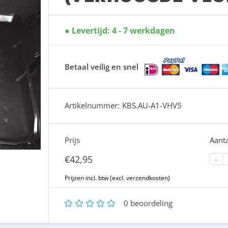
Levertijd: 4 - 7 werkdagen
Betaal veilig en snel
Artikelnummer:
KBS.AU-A1-VHV5
Prijs
Aanta
€
42,95
-
1
2
3
4
5
0
beoordeling