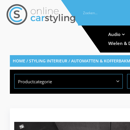
Audio
Wielen & 
HOME
/
STYLING INTERIEUR
/
AUTOMATTEN & KOFFERBAK
Productcategorie