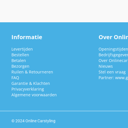
Informatie
Over Onlin
Levertijden
Openingstijde
Bestellen
Bedrijfsgegeve
Betalen
Over Onlinecars
Bezorgen
Nieuws
Ruilen & Retourneren
Stel een vraag
FAQ
Partner:
www.g
Garantie & Klachten
Privacyverklaring
Algemene voorwaarden
© 2024 Online Carstyling