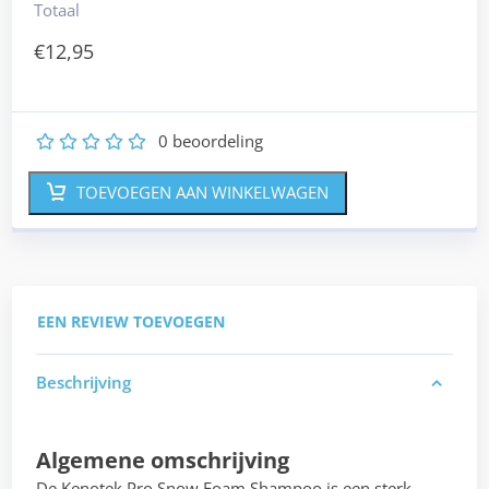
Totaal
€
12,95
0
beoordeling
1
2
3
4
5
TOEVOEGEN AAN WINKELWAGEN
EEN REVIEW TOEVOEGEN
Beschrijving
Algemene omschrijving
De Kenotek Pro Snow Foam Shampoo is een sterk