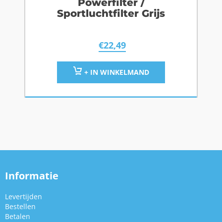
Powerfilter /
Sportluchtfilter Grijs
€
22,49
+ IN WINKELMAND
Informatie
Levertijden
Bestellen
Betalen