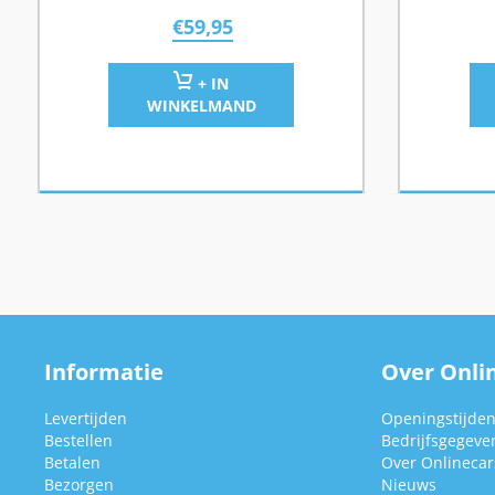
€
59,95
+ IN
WINKELMAND
Informatie
Over Onlin
Levertijden
Openingstijde
Bestellen
Bedrijfsgegeve
Betalen
Over Onlinecars
Bezorgen
Nieuws