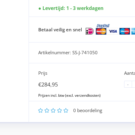
Levertijd: 1 - 3 werkdagen
Betaal veilig en snel
Artikelnummer:
SS-J-741050
Prijs
Aanta
€
284,95
-
1
2
3
4
5
0
beoordeling