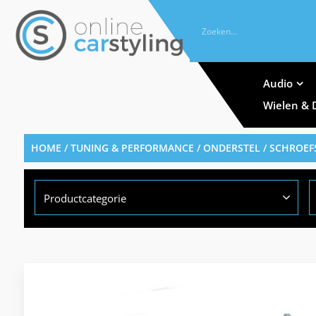
Audio
Wielen & 
HOME
/
TUNING & PERFORMANCE
/
ONDERSTEL
/
SCHROEF
Productcategorie