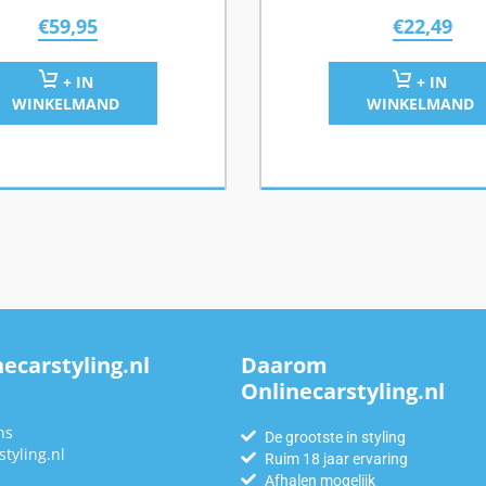
€
59,95
€
22,49
+ IN
+ IN
WINKELMAND
WINKELMAND
ecarstyling.nl
Daarom
Onlinecarstyling.nl
n
ns
De grootste in styling
tyling.nl
Ruim 18 jaar ervaring
Afhalen mogelijk