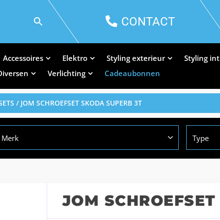
CONTACT
Accessoires
Elektro
Styling exterieur
Styling in
Diversen
Verlichting
Cadeaubonnen
SETS
/ JOM SCHROEFSET SKODA SUPERB 3T
Merk
Type
JOM SCHROEFSET