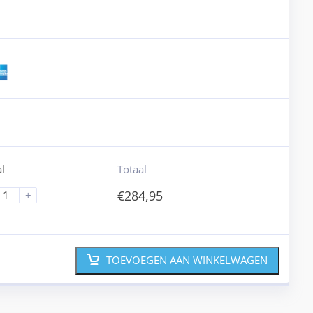
l
Totaal
€
284,95
+
TOEVOEGEN AAN WINKELWAGEN