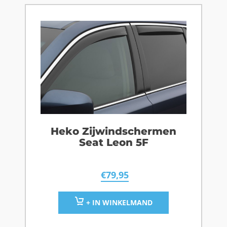
Heko Zijwindschermen
Seat Leon 5F
€
79,95
+ IN WINKELMAND