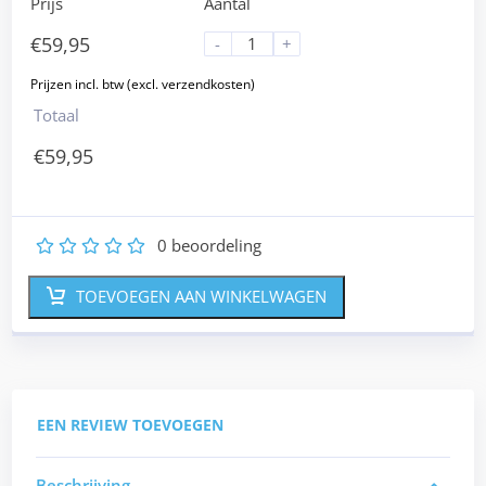
Prijs
Aantal
€
59,95
-
+
Totaal
€
59,95
0
beoordeling
1
2
3
4
5
TOEVOEGEN AAN WINKELWAGEN
EEN REVIEW TOEVOEGEN
Beschrijving