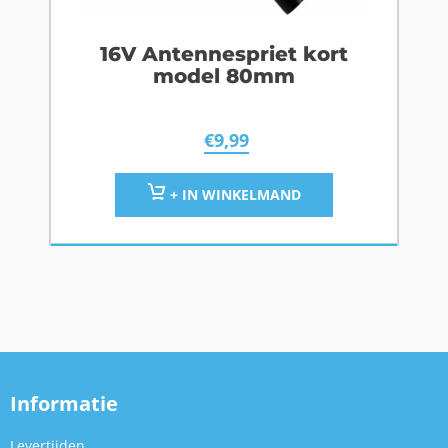
16V Antennespriet kort
model 80mm
€
9,99
+ IN WINKELMAND
Informatie
Levertijden