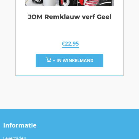
JOM Remklauw verf Geel
€
22,95
+ IN WINKELMAND
Informatie
Levertijden