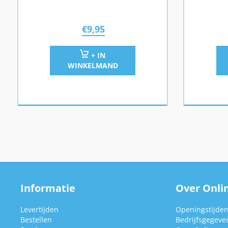
€
9,95
+ IN
WINKELMAND
Informatie
Over Onlin
Levertijden
Openingstijde
Bestellen
Bedrijfsgegeve