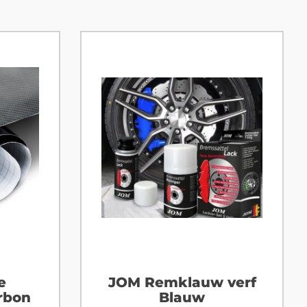
e
JOM Remklauw verf
rbon
Blauw