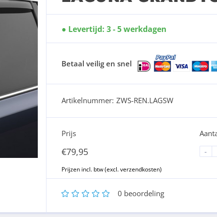
Levertijd: 3 - 5 werkdagen
Betaal veilig en snel
Artikelnummer:
ZWS-REN.LAGSW
Prijs
Aanta
€
79,95
-
1
2
3
4
5
0
beoordeling