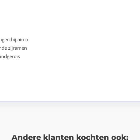
gen bij airco
nde zijramen
windgeruis
Andere klanten kochten ook: