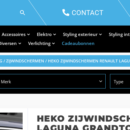
CONTACT
Accessoires
Elektro
Styling exterieur
Styling in
Diversen
Verlichting
Cadeaubonnen
G
/
ZIJWINDSCHERMEN
/ HEKO ZIJWINDSCHERMEN RENAULT LAG
Merk
Type
HEKO ZIJWINDSC
LAGUNA GRANDT