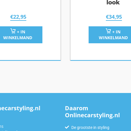
look
€
22,95
€
34,95
+ IN
+ IN
WINKELMAND
WINKELMAND
ecarstyling.nl
Daarom
Onlinecarstyling.nl
n
ns
De grootste in styling