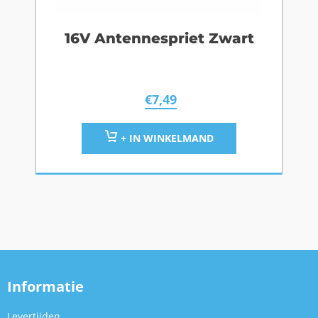
16V Antennespriet Zwart
€
7,49
+ IN WINKELMAND
Informatie
Levertijden