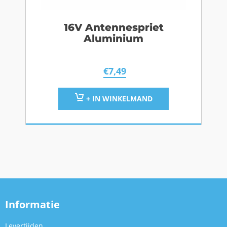
16V Antennespriet
Aluminium
€
7,49
+ IN WINKELMAND
Informatie
Levertijden