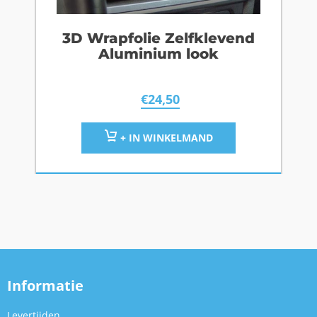
3D Wrapfolie Zelfklevend
Aluminium look
€
24,50
+ IN WINKELMAND
Informatie
Levertijden