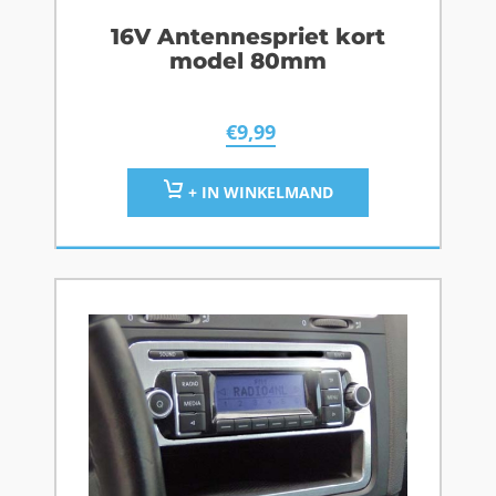
16V Antennespriet kort
model 80mm
€
9,99
+ IN WINKELMAND