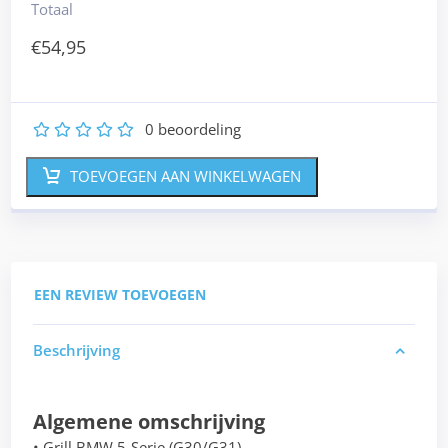
Totaal
€
54,95
0
beoordeling
1
2
3
4
5
TOEVOEGEN AAN WINKELWAGEN
EEN REVIEW TOEVOEGEN
Beschrijving
Algemene omschrijving
• Grill BMW 5-Serie (G30/G31)