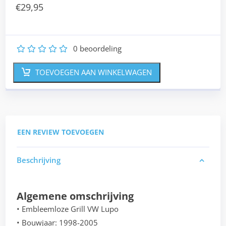
€
29,95
0
beoordeling
1
2
3
4
5
TOEVOEGEN AAN WINKELWAGEN
EEN REVIEW TOEVOEGEN
Beschrijving
Algemene omschrijving
• Embleemloze Grill VW Lupo
• Bouwjaar: 1998-2005