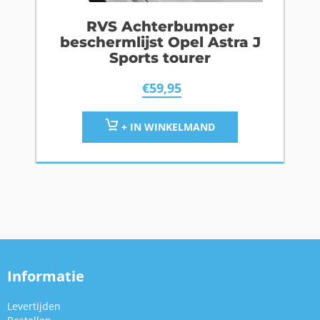
RVS Achterbumper
beschermlijst Opel Astra J
Sports tourer
€
59,95
+ IN WINKELMAND
Informatie
Levertijden