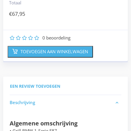
Totaal
€
67,95
0
beoordeling
1
2
3
4
5
TOEVOEGEN AAN WINKELWAGEN
EEN REVIEW TOEVOEGEN
Beschrijving
Algemene omschrijving
• Grill BMW 1-Serie E87