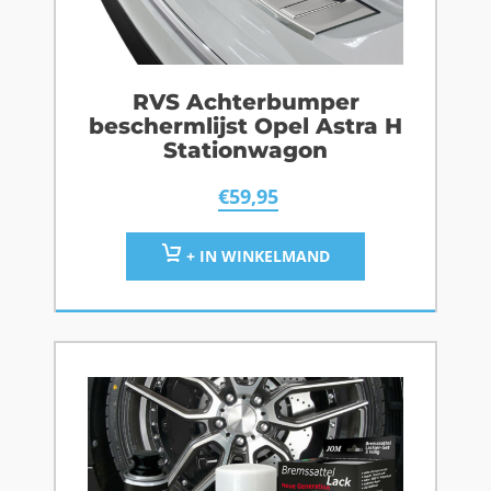
RVS Achterbumper
beschermlijst Opel Astra H
Stationwagon
€
59,95
+ IN WINKELMAND