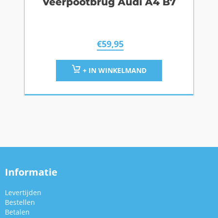
Veerpootbrug Audi A4 B7
€
59,95
+ IN WINKELMAND
Informatie
Levertijden
Bestellen
Betalen