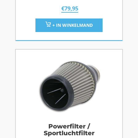
€
79,95
+ IN WINKELMAND
Powerfilter /
Sportluchtfilter