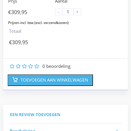
Prijs
Aantal
€
309,95
-
+
Totaal
€
309,95
0
beoordeling
1
2
3
4
5
TOEVOEGEN AAN WINKELWAGEN
EEN REVIEW TOEVOEGEN
Beschrijving