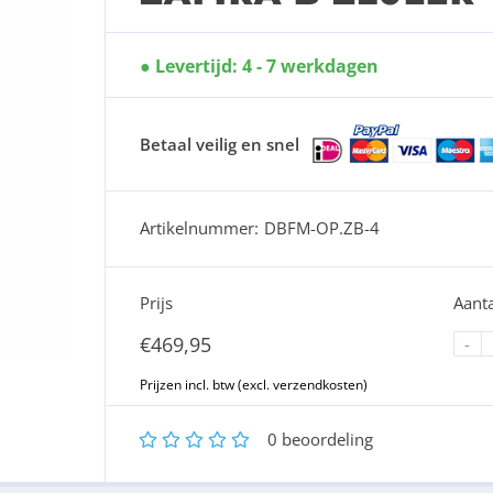
Levertijd: 4 - 7 werkdagen
Betaal veilig en snel
Artikelnummer:
DBFM-OP.ZB-4
Prijs
Aanta
€
469,95
-
1
2
3
4
5
0
beoordeling