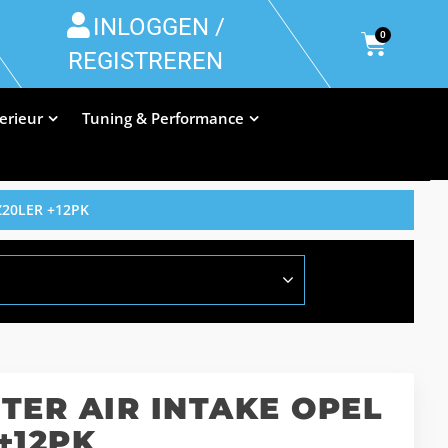
INLOGGEN /
0
REGISTREREN
terieur
Tuning & Performance
Z20LER +12PK
ER AIR INTAKE OPEL
+12PK