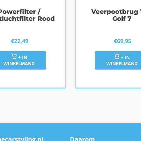
Powerfilter /
Veerpootbrug
tluchtfilter Rood
Golf 7
€
22,49
€
69,95
+ IN
+ IN
WINKELMAND
WINKELMAND
ecarstyling.nl
Daarom