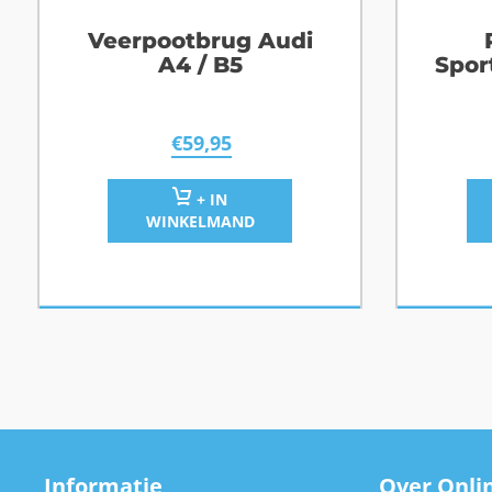
Veerpootbrug Audi
A4 / B5
Spor
€
59,95
+ IN
WINKELMAND
Informatie
Over Onlin