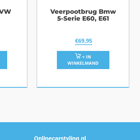
 VW
Veerpootbrug Bmw
5-Serie E60, E61
€
69,95
+ IN
WINKELMAND
Onlinecarstyling.nl