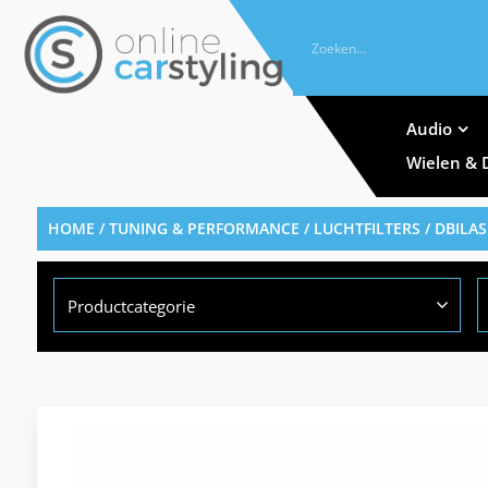
Audio
Wielen & 
HOME
/
TUNING & PERFORMANCE
/
LUCHTFILTERS
/
DBILA
Productcategorie