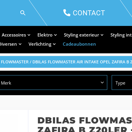
CONTACT
Accessoires
Elektro
Styling exterieur
Styling in
Diversen
Verlichting
Cadeaubonnen
S FLOWMASTER
/ DBILAS FLOWMASTER AIR INTAKE OPEL ZAFIRA B 
Merk
Type
DBILAS FLOWMAST
ZAFIRA B Z20LER 