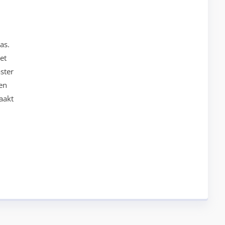
as.
et
ster
en
aakt