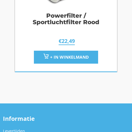
Powerfilter /
Sportluchtfilter Rood
€
22,49
+ IN WINKELMAND
Informatie
Levertijden