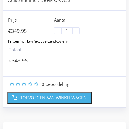
Artikelnummer:
DBFM-OP.VC-3
Prijs
Aantal
€
349,95
-
+
Totaal
€
349,95
0
beoordeling
1
2
3
4
5
TOEVOEGEN AAN WINKELWAGEN